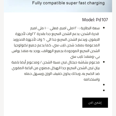
Model: Pd107
سعة البطارية :١٢٠٠٠ملي امبير، فعلي ١٠٠٠٠ ملي امبير
قدرة الشحن: يدعم الشحن السريع جدا بقدرة ٢٢وات لأجهزة
الايفون، ويدعم الشحن السريع جدا الي ٦٠ وات لأجهزة الاندرويد
المدعومة بمنفذ شحن تايب سي، كما يدعم جميع تكنولوجيا
الشحن السريع الموجودة بجميع الهواتف، يوجد به منفذ يواس
بي-ومنفذ تايب سي
مدعوم بشاشه ديجتال تبين نسبة الشحن / ومدعوم أيضا بلمبة
بيان تبين الشحن السريع جدا الهيكل مصنوع من الباغة المقوي
ضد الكسر به، وبذلك يكون خفيف الوزن ويسهل حمله
واستخدامه
إشتري الان