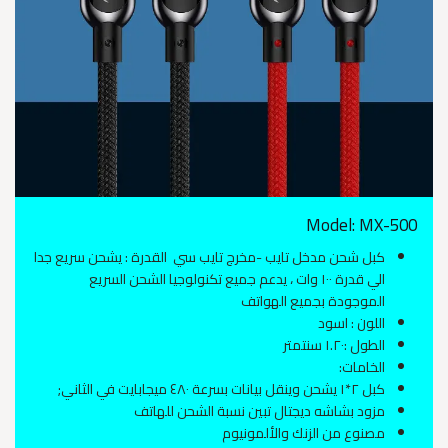
Model: MX-500
كبل شحن مدخل تايب -مخرج تايب سي القدرة : يشحن سريع جدا
الي قدرة ١٠٠ وات ، يدعم جميع تكنولوجيا الشحن السريع
الموجودة بجميع الهواتف
اللون : اسود
الطول :١.٢٠ سنتمتر
الخامات:
كبل ٢*١ يشحن وينقل بيانات بسرعة ٤٨٠ ميجابايت في الثاني;
مزود بشاشه ديجتال تبين نسبة الشحن للهاتف
مصنوع من الزنك والألمونيوم