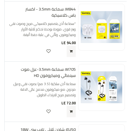
M844: سماعة 3.5mm - اكستر
باس كلاسيكية
"سماعة أذن بتصميم كلاسيكي مريح وصوت نقي
وبيز قوي، مزودة بوحدة تحكم ثلاثية الأزرار
وميكروفون، وتأتي في علبة حفظ أنيقة.
LE
94.00
M705: سماعة 3.5mm-عزل صوت
سينمائي وميكروفون HD
سماعة أذن سلكية (3.5 مم) بصوت نقي وعزل
مزدوج، مع ميكروفون مدمج عالي الدقة
وتصميم مريح للارتداء الطويل.
LE
72.00
EU50: شاحن ثلاثي تايب سي 18W