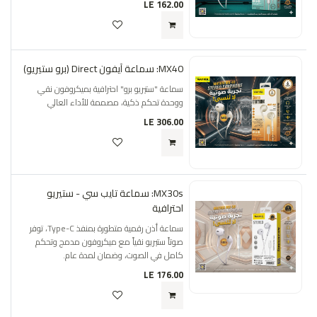
LE
162.00
MX40: سماعة آيفون Direct (برو ستيريو)
سماعة "ستيريو برو" احترافية بميكروفون نقي
ووحدة تحكم ذكية، مصممة للأداء العالي
LE
306.00
MX30s: سماعة تايب سي - ستيريو
احترافية
سماعة أذن رقمية متطورة بمنفذ Type-C، توفر
صوتاً ستيريو نقياً مع ميكروفون مدمج وتحكم
كامل في الصوت، وضمان لمدة عام.
LE
176.00