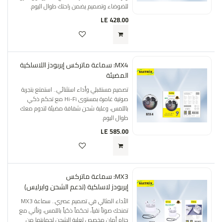
للضوضاء وتصميم يضمن راحتك طوال اليوم.
LE
428.00
MX4: سماعة ماتركس إيربودز اللاسلكية
المضيئة
تصميم مستقبلي وأداء استثنائي.. استمتع بتجربة
صوتية غامرة بمستوى Hi-Fi مع تحكم ذكي
باللمس، وعلبة شحن شفافة مضيئة لتدوم معك
طوال اليوم.
LE
585.00
MX3: سماعة ماتركس
إيربودز لاسلكية (تدعم الشحن وايرليس)
الأداء المثالي في تصميم عصري.. سماعة MX3
تمنحك صوتاً نقياً، تحكماً ذكياً باللمس، وتأتي مع
حزام أمان مخصص لعلبة الشحن لحمايتها من