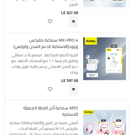
الضياع.
LE
627.00
MX-PRO 4: سماعة ماتركس
إيربودزاللاسلكية (تدعم الشحن وايرليس)
التجربة الأصلية المتكاملة.. استمتع بأداء استثنائي
وتطابق تام بنسبة 1:1 مع السماعات الأصلية، مع
دعم الشحن اللاسلكي وعمر بطارية طويل يواكب
يومك.
LE
597.00
M55: سماعة أذن القطة المضيئة
اللاسلكية
أضيفي لمسة من المرح والأناقة لإطلالتك! سماعة
ماتريكس M-55 بتصميم أذن القطة الجذاب
والإضاءة المذهلة، تمنحك صوتاً عالي الدقة (HiFi)