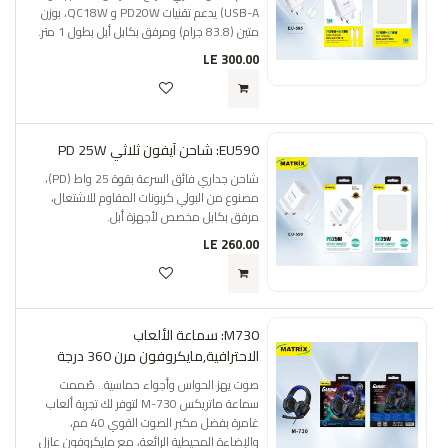
USB-A) يدعم تقنيات PD20W و QC18W، بوزن
متين (83.8 جرام) ومرفق بكابل أبل بطول 1 متر.
LE
300.00
EU590: شاحن آيفون ثلاثي PD 25W
شاحن جداري فائق السرعة بقوة 25 واط (PD)،
مصنوع من البولي كربونات المقاوم للاشتعال،
مرفق بكابل مخصص لأجهزة أبل.
LE
260.00
M730: سماعة الألعاب
الاحترافية,مايكروفون مرن 360 درجة
صوت يهز الحواس وأجواء حماسية.. صُممت
سماعة ماتريكس M-730 لتوفر لك تجربة ألعاب
غامرة بفضل مكبر الصوت القوي 40 مم،
والإضاءة المحيطية الرائعة، مع مايكروفون عازل