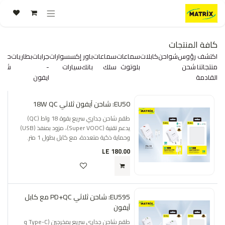
خطي للذهاب إلى المحتوى
كافة المنتجات
اكتشف
رؤوس
شواحن
كابلات
سماعات
سماعات
باور
إكسسوارات
جرابات
بطاريات
حماي
منتجاتنا
شحن
بلوتوث
سلك
بانك
سيارات
-
شاش
القادمة
ايفون
EU50: شاحن آيفون ثلاثي 18W QC
طقم شاحن جداري سريع بقوة 18 واط (QC)
يدعم تقنية (Super VOOC)، مزود بمنفذ (USB)
وحماية ذكية متعددة، مع كابل بطول 1 متر.
LE
180.00
EU595: شاحن ثلاثي PD+QC مع كابل
آيفون
طقم شاحن جداري سريع بمخرجين (Type-C و