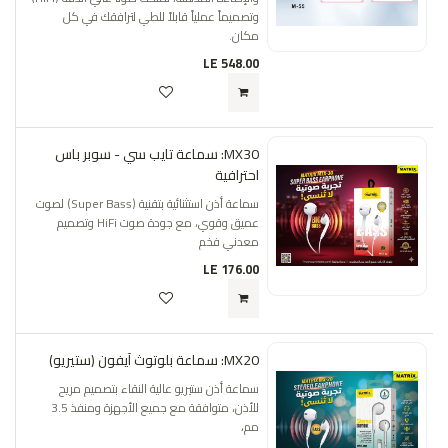
وتصميماً عملياً قابلاً للطي لترافقك في كل
مكان.
LE
548.00
MX30: سماعة تايب سي - سوبر باس
احترافية
سماعة أذن استثنائية بتقنية (Super Bass) لصوت
عميق وقوي، مع جودة صوت HiFi وتصميم
معدني فخم
LE
176.00
MX20: سماعة بلوتوث آيفون (ستيريو)
سماعة أذن ستيريو عالية النقاء بتصميم مريح
للأذن، متوافقة مع جميع الأجهزة ومنفذ 3.5
مم،