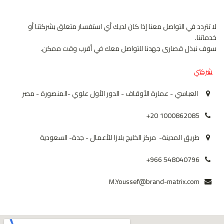
لا تتردد في التواصل معنا إذا كان لديك أي استفسار متعلق بشركتنا أو
خدماتنا.
سوف نبذل قصارى جهدنا للتواصل معك في أقرب وقت ممكن.
شركتي
العباسي - عمارة الأوقاف - الدور الأول علوي -المنصورة - مصر
+20 1000862085
طريق المدينة- مركز الخليج بلازا للأعمال - جدة- السعودية
+966 548040796
M.Youssef@brand-matrix.com