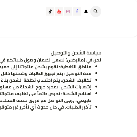
خطي للذهاب إلى المحتوى
تسوق الآن
تسوق حسب الفئة
كيف تختار الانسب لك؟
سياسة الشحن والتوصيل
نحن في [ماتركس] نسعى لضمان وصول طلباتكم في أسر
مناطق التغطية: نقوم بشحن منتجاتنا إلى جمي
مدة التوصيل: يتم تجهيز الطلبات وشحنها خلال مدة تتراوح بين [من 2 إلى 3] أيام
تكاليف الشحن: يتم احتساب تكلفة الشحن بناءً ع
إشعارات الشحن:
بمجرد خروج الشحنة من مستودعا
استلام الشحنة:
نحرص دائماً على تغليف منتجاتنا
طبيعي، يرجى التواصل مع فريق خدمة العملاء لدين
تأخير الطلبات: في حال حدوث أي تأخير غير متوق