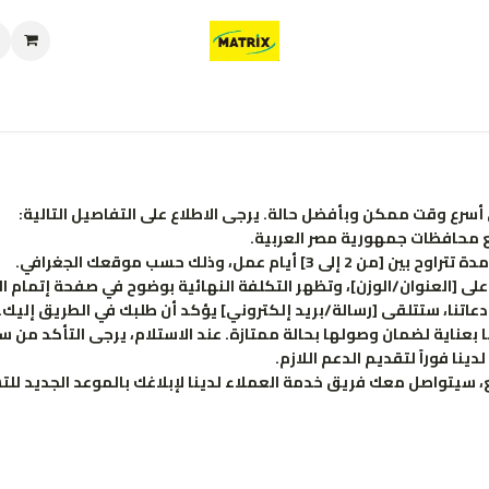
العروض
من نحن
تواصل معنا
سياسة الخصوصية
سياسة الإرجاع والا
ع وقت ممكن وبأفضل حالة. يرجى الاطلاع على التفاصيل التالية:
ع محافظات جمهورية مصر العربية.
 عمل، وذلك حسب موقعك الجغرافي.
لى [العنوان/الوزن]، وتظهر التكلفة النهائية بوضوح في صفحة إتمام ال
تنا، ستتلقى [رسالة/بريد إلكتروني] يؤكد أن طلبك في الطريق إليك.
 بعناية لضمان وصولها بحالة ممتازة. عند الاستلام، يرجى التأكد من س
ا فوراً لتقديم الدعم اللازم.
ع، سيتواصل معك فريق خدمة العملاء لدينا لإبلاغك بالموعد الجديد للت