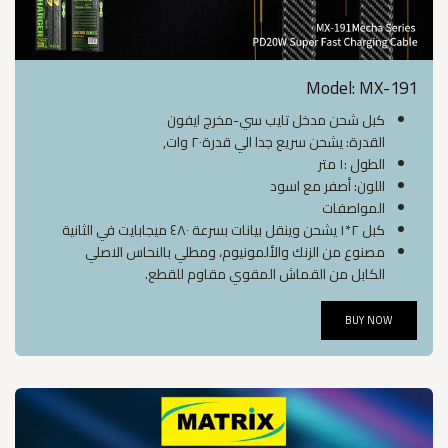
Model: MX-191
كبل شحن مدخل تايب سي-مخرج ايفون
القدرة: يشحن سريع جدا الي قدرة٢٠ وات,
الطول :١ متر
اللون: أصفر مع اسود
المواصفات
كبل ٢*١ يشحن وينقل بيانات بسرعة ٤٨٠ ميجابايت في الثانية
مصنوع من الزنك والألمونيوم، ومطلي بالنحاس الاصلي
الكابل من القماش المقوي مقاوم للقطع.
BUY NOW