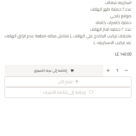
اسكرينه شفاف
عدد٢ حماية ظهر للهاتف
صوابع بابجي
حماية كامبرات كامله
عدد ٢ حمايه لفتر الهاتف
ملجقات تركيب الباكدج علي الهاتف ـ( مناديل مبلله-قطعة عدم انزلق الهاتف
عند تركيب الاسكرينه...)
LE
140.00
إضافة إلى عربة التسوق
اشترِ الآن
إضافة إلى قائمة الأمنيات