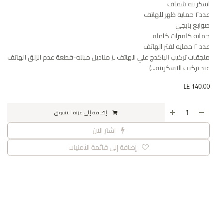
اسكرينه شفاف
عدد٢ حماية ظهر للهاتف
صوابع بابجي
حماية كامبرات كامله
عدد ٢ حمايه لفتر الهاتف
ملجقات تركيب الباكدج علي الهاتف ـ( مناديل مبلله-قطعة عدم انزلق الهاتف
عند تركيب الاسكرينه...)
LE
140.00
إضافة إلى عربة التسوق
اشترِ الآن
إضافة إلى قائمة الأمنيات