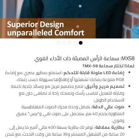
MX58: سماعة الرأس المضيئة ذات الأداء القوي
لماذا تختار سماعة MX-58؟
إضاءة LED ملونة قابلة للتحكم:
استمتع بمظهر عصري مع إضاءة
RGB متنوعة يمكنك تشغيلها أو إطفاؤها بسهولة حسب رغبتك.
تصميم مريح وأنيق:
تتميز بتصميم مريح مع وسائد جلدية ناعمة
وقابلة للتعديل لتناسب رأسك وتمنحك راحة لا تضاهى حتى مع
الاستخدام الطويل.
صوت عالي الدقة:
بفضل وحدة محرك الصوت المغناطيسية
المتطورة بحجم 40 مم، ستحصل على صوت نقي و"بيس" عميق
وقوي.
بطارية عملاقة:
توفر لك بطارية بسعة 400 مللي أمبير ما يصل إلى
20 ساعة من التشغيل المستمر و36 ساعة من وقت التحدث، مع شحن