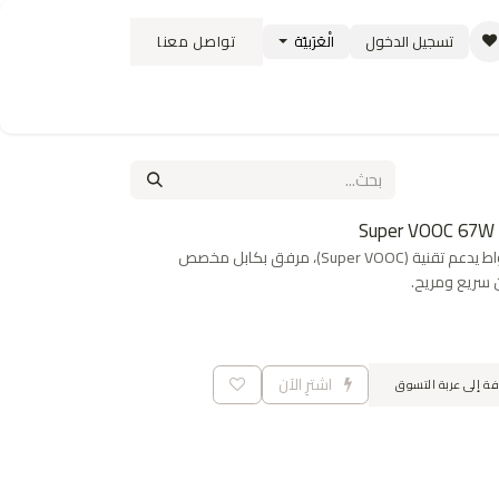
تسجيل الدخول
الْعَرَبيّة
تواصل معنا
ستبدال
سياسة الشحن والتوصيل
الوظائف
شاحن جداري خارق بقوة 67 واط يدعم تقنية (Super VOOC)، مرفق بكابل مخصص
اشترِ الآن