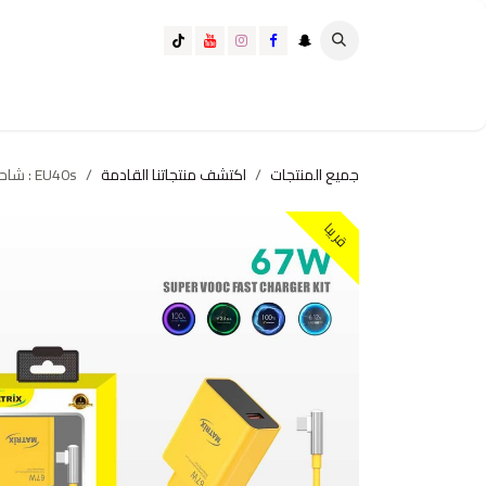
خطي للذهاب إلى المحتوى
تسوق الآن
تسوق حسب الفئة
كيف تختار الانسب لك؟
جميع المنتجات
اكتشف منتجاتنا القادمة
EU40s : شاحن ماتريكس Super VOOC 67W
قريبا