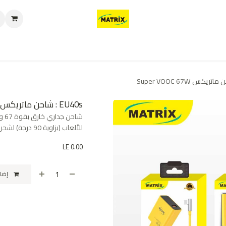
العروض
من نحن
تواصل معنا
سياسة الخصوصية
سياسة الإرجاع والا
EU40s : شاحن ماتريكس Super VOOC 67W
للألعاب (بزاوية 90 درجة) لشحن سريع ومريح.
LE
0.00
إضافة إلى عربة التسوق