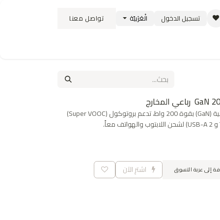
تسجيل الدخول
الْعَرَبيّة
تواصل معنا
ستبدال
سياسة الشحن والتوصيل
الوظائف
محطة شحن جدارية خارقة بتقنية (GaN) بقوة 200 واط، تدعم بروتوكول (Super VOOC)
اشترِ الآن