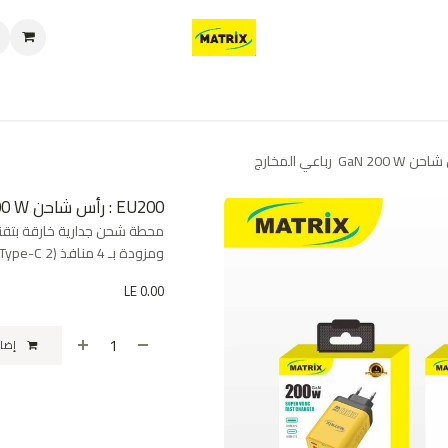
العروض
من نحن
تواصل معنا
سياسة الخصوصية
سياسة الإرجاع والا
EU200 : رأس شاحن GaN 200 W رباعي المخارج
ومزودة بـ 4 منافذ (2 Type-C و 2 USB-A) لشحن اللابتوب والهواتف معاً.
LE
0.00
إضافة إلى عربة التسوق