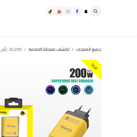
خطي للذهاب إلى المحتوى
تسوق الآن
تسوق حسب الفئة
كيف تختار الانسب لك؟
جميع المنتجات
اكتشف منتجاتنا القادمة
EU200 : رأس شاحن GaN 200 W رباعي المخارج
قريبا