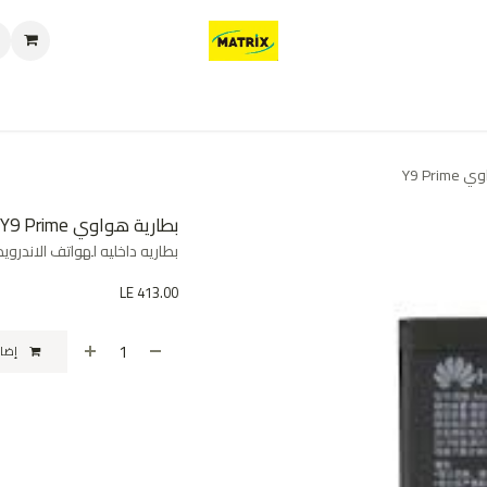
العروض
من نحن
تواصل معنا
سياسة الخصوصية
سياسة الإرجاع والا
Y9 Pri
بطارية هواوي Y9 Prime
بطاريه داخليه لهواتف الاندرويد عالية الجوده uality
LE
413.00
إضافة إلى عربة التسوق