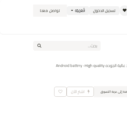
تسجيل الدخول
الْعَرَبيّة
تواصل معنا
ستبدال
سياسة الشحن والتوصيل
الوظائف
Android battrry -High q
اشترِ الآن