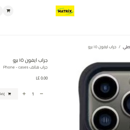
العروض
من نحن
تواصل معنا
سياسة الخصوصية
سياسة الإرجاع والا
صلي
جراب ايفون ١٥ برو
جراب ايفون ١٥ برو
جراب هاتف Phone - cases
LE
0.00
إضافة إلى عربة التسوق