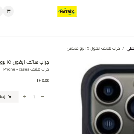
العروض
من نحن
تواصل معنا
سياسة الخصوصية
سياسة الإرجاع والا
صلي
جراب هاتف ايفون ١٥ برو ماكس
جراب هاتف ايفون ١٥ برو ماكس
جراب هاتف Phone - cases
LE
0.00
إضافة إلى عربة التسوق