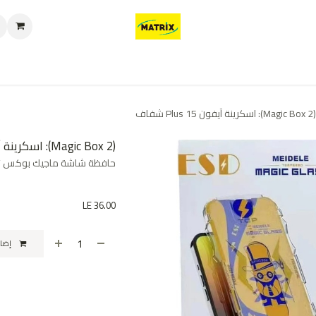
العروض
من نحن
تواصل معنا
سياسة الخصوصية
سياسة الإرجاع والا
(Magic Box 2): اسكرينة آيفون 15 Plus شفاف
(Magic Box 2): اسكرينة آيفون 15 Plus شفاف
حافظة شاشة ماجيك بوكس ٢ شفافه للهواتف - عالية الجوده
LE
36.00
إضافة إلى عربة التسوق