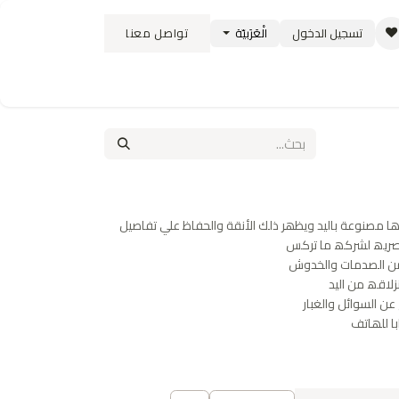
تسجيل الدخول
الْعَرَبيّة
تواصل معنا
ستبدال
سياسة الشحن والتوصيل
الوظائف
ھا مصنوعة بالید ویظھر ذلك الأنقة والحفاظ علي تفاصیل
عصریھ لشركھ ما تركس
من الصدمات والخدوش
لاقھ من الید
عن السوائل والغبار
ا للھاتف