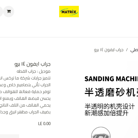
العروض
من نحن
تواصل معنا
سياسة الخصوصية
سياسة الإرجاع والا
صلي
جراب ايفون ١٤ برو
جراب ايفون ١٤ برو
موديل : جراب القطه
تتمیز جرابات شركة ما تركس ان
الجراب تأتي بتصامیم خاص و
توفر حمایة فعالھ للھواتف 
یحسن قبضھ الھاتف ویمنع انز
یحمي الھاتف من التلف الناتج 
یضیف الجراب مظھر انیق وجذاب
LE
0.00