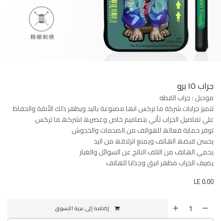
جراب ١٥ برو
موديل : جراب القطه
تتمیز جرابات شركة ما تركس انھا مصنوعة بالید ویظھر ذلك الأنقة والحفاظ
علي تفاصیل الجراب تأتي بتصامیم خاص وعصریھ لشركھ ما تركس
توفر حمایة فعالھ للھواتف من الصدمات والخدوش
یحسن قبضھ الھاتف ویمنع انزلاقھ من الید
یحمي الھاتف من التلف الناتج عن السوائل والغبار
یضیف الجراب مظھر انیق وجذابا للھاتف
LE
0.00
إضافة إلى عربة التسوق