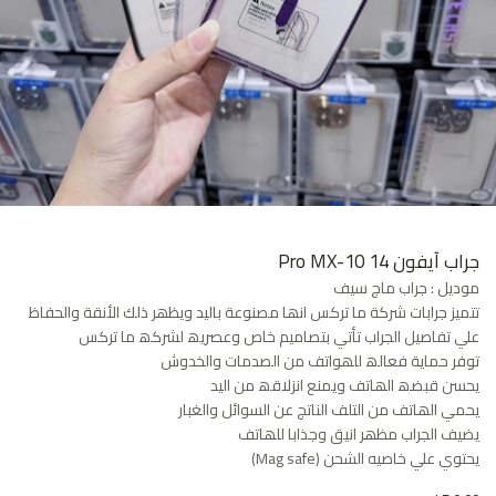
جراب آيفون 14 Pro MX-10
موديل : جراب ماج سيف
تتمیز جرابات شركة ما تركس انھا مصنوعة بالید ویظھر ذلك الأنقة والحفاظ
علي تفاصیل الجراب تأتي بتصامیم خاص وعصریھ لشركھ ما تركس
توفر حمایة فعالھ للھواتف من الصدمات والخدوش
یحسن قبضھ الھاتف ویمنع انزلاقھ من الید
یحمي الھاتف من التلف الناتج عن السوائل والغبار
یضیف الجراب مظھر انیق وجذابا للھاتف
يحتوي علي خاصيه الشحن (Mag safe)