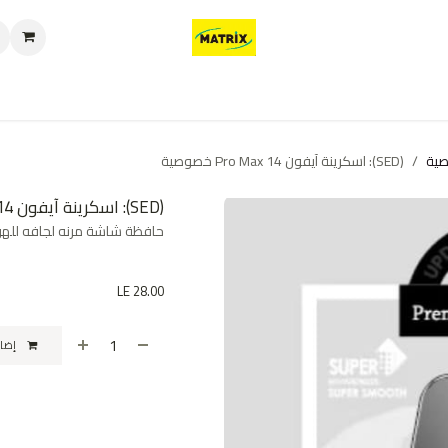
العروض
من نحن
تواصل معنا
سياسة الخصوصية
سياسة الإرجاع والا
ية
(SED): اسكرينة آيفون 14 Pro Max خصوصية
(SED): اسكرينة آيفون 14 Pro Max خصوصية
حافظة شاشة مرنه لجافه للهوا
LE
28.00
إضافة إلى عربة التسوق