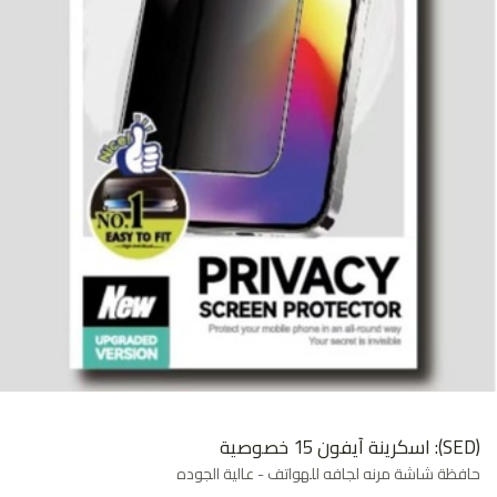
(SED): اسكرينة آيفون 15 خصوصية
حافظة شاشة مرنه لجافه للهواتف - عالية الجوده