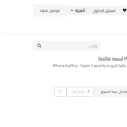
تسجيل الدخول
الْعَرَبيّة
تواصل معنا
ستبدال
سياسة الشحن والتوصيل
الوظائف
IPhone battrry -Super 
اشترِ الآن