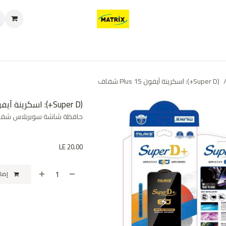
العروض
من نحن
تواصل معنا
سياسة الخصوصية
سياسة الإرجاع والا
(Super D+): اسكرينة آيفون 15 Plus شفاف
(Super D+): اسكرينة آيفون 15 Plus شفاف
حافظة شاشة سوبربلاس شفافه
LE
20.00
إضافة إلى عربة التسوق