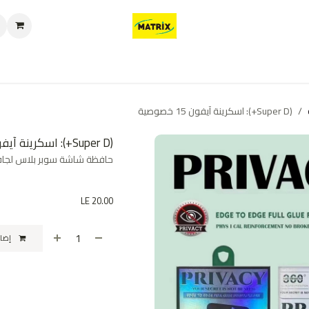
العروض
من نحن
تواصل معنا
سياسة الخصوصية
سياسة الإرجاع والا
(Super D+): اسكرينة آيفون 15 خصوصية
(Super D+): اسكرينة آيفون 15 خصوصية
حافظة شاشة سوبر بلاس لجافه
LE
20.00
إضافة إلى عربة التسوق