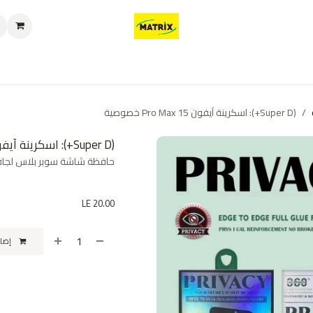
العروض
من نحن
تواصل معنا
سياسة الخصوصية
سياسة الإرجاع والا
(Super D+): اسكرينة آيفون 15 Pro Max خصوصية
(Super D+): اسكرينة آيفون 15 Pro Max خصوصية
حافظة شاشة سوبر بلاس لجافه
LE
20.00
إضافة إلى عربة التسوق