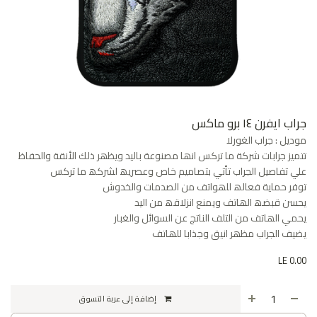
جراب ايفرن ١٤ برو ماكس
موديل : جراب الغورلا
تتمیز جرابات شركة ما تركس انھا مصنوعة بالید ویظھر ذلك الأنقة والحفاظ
علي تفاصیل الجراب تأتي بتصامیم خاص وعصریھ لشركھ ما تركس
توفر حمایة فعالھ للھواتف من الصدمات والخدوش
یحسن قبضھ الھاتف ویمنع انزلاقھ من الید
یحمي الھاتف من التلف الناتج عن السوائل والغبار
یضیف الجراب مظھر انیق وجذابا للھاتف
LE
0.00
إضافة إلى عربة التسوق