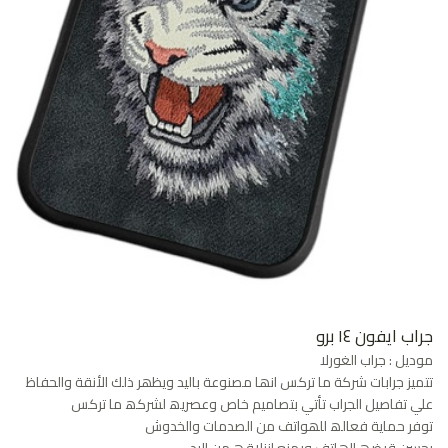
جراب ايفون ١٤ برو
موديل : جراب الغورلا
تتمیز جرابات شركة ما تركس انھا مصنوعة بالید ویظھر ذلك الأنقة والحفاظ
علي تفاصیل الجراب تأتي بتصامیم خاص وعصریھ لشركھ ما تركس
توفر حمایة فعالھ للھواتف من الصدمات والخدوش