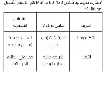
"مقارنة ذكية: ليه شاحن Matrix EU-128 هو الاختيار الأفضل
لموبايلك؟"
الشواحن
الميزة
شاحن Matrix
التقليدية
التكنولوجيا
تقنية
GaN
(تبريد
تقنيات قديمة
ذاتي)
(تسخن بسرعة)
الأمان
شريحة ذكية
خطر على الدائرة
لحماية البطارية
الكهربائية
المنافذ
2 مخرج
Type-C
مخرج واحد
فقط
السرعة
يدعم
PD 40W
شحن بطيء أو
حقيقي
غير مستقر