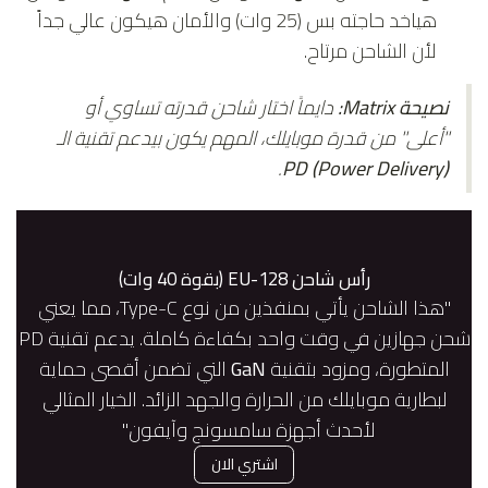
هياخد حاجته بس (25 وات) والأمان هيكون عالي جداً
لأن الشاحن مرتاح.
نصيحة Matrix:
دايماً اختار شاحن قدرته تساوي أو
"أعلى" من قدرة موبايلك، المهم يكون بيدعم تقنية الـ
.
PD (Power Delivery)
رأس شاحن EU-128 (بقوة 40 وات)
"هذا الشاحن يأتي بمنفذين من نوع Type-C، مما يعني
شحن جهازين في وقت واحد بكفاءة كاملة. يدعم تقنية PD
المتطورة، ومزود بتقنية
GaN
التي تضمن أقصى حماية
لبطارية موبايلك من الحرارة والجهد الزائد. الخيار المثالي
لأحدث أجهزة سامسونج وآيفون."
اشتري الان