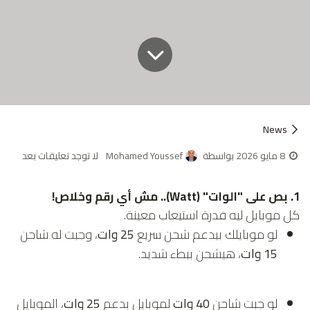
News
8 مايو 2026
بواسطة
Mohamed Youssef
لا توجد تعليقات بعد
1. بص على "الوات" (Watt).. مش أي رقم وخلاص!
كل موبايل ليه قدرة استيعاب معينة.
لو موبايلك بيدعم شحن سريع
25 وات
، وجبت له شاحن
15 وات
، هيشحن ببطء شديد.
لو جبت شاحن
40 وات
لموبايل بدعم
25 وات
، الموبايل