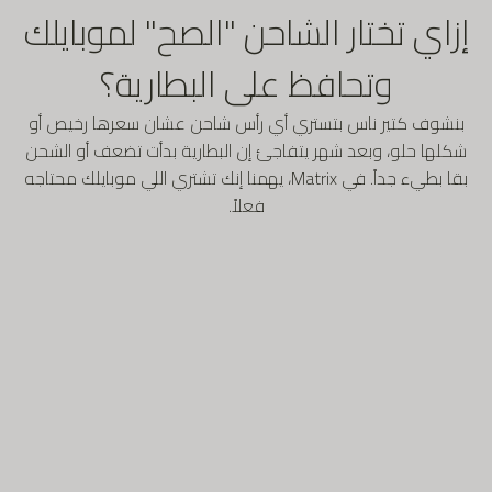
إزاي تختار الشاحن "الصح" لموبايلك
وتحافظ على البطارية؟
بنشوف كتير ناس بتستري أي رأس شاحن عشان سعرها رخيص أو
شكلها حلو، وبعد شهر يتفاجئ إن البطارية بدأت تضعف أو الشحن
بقا بطيء جداً. في Matrix، يهمنا إنك تشتري اللي موبايلك محتاجه
فعلاً.