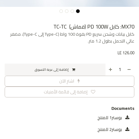
MX70: كابل PD 100W (قماش) TC-TC
كابل بيانات وشحن سريع PD بقوة 100 واط (Type-C إلى Type-C)، مضفر
عالي التحمل بطول 1.2 متر.
LE
126.00
إضافة إلى عربة التسوق
اشترِ الآن
إضافة إلى قائمة الأمنيات
Documents
بوستر1 للمنتج
بوستر2 للمنتج