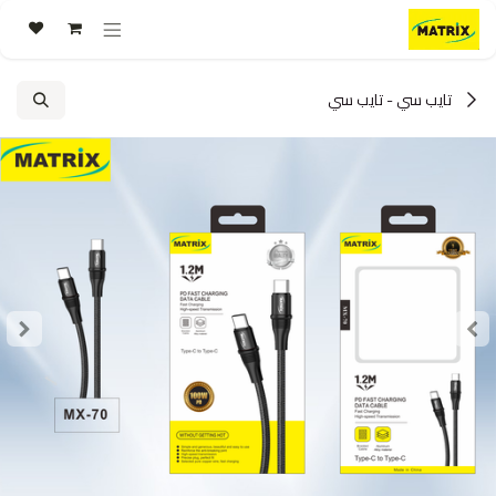
خطي للذهاب إلى المحتوى
تايب سي - تايب سي