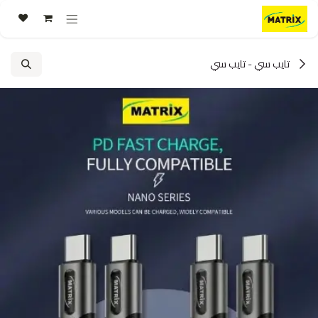
خطي للذهاب إلى المحتوى
تايب سي - تايب سي