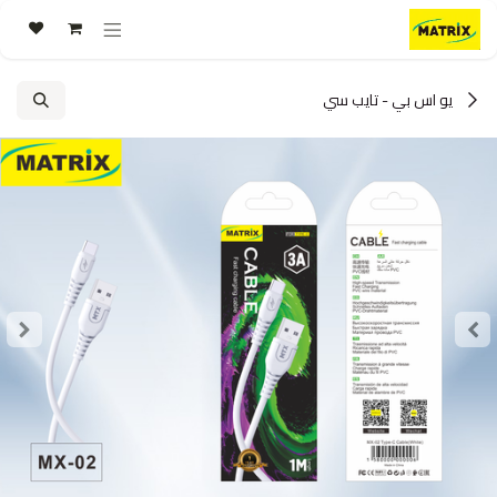
خطي للذهاب إلى المحتوى
يو اس بي - تايب سي