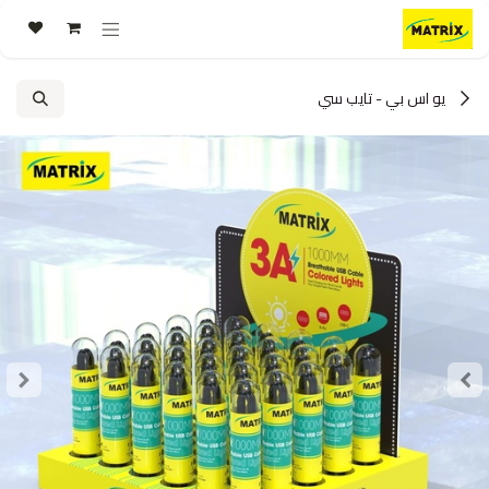
خطي للذهاب إلى المحتوى
يو اس بي - تايب سي