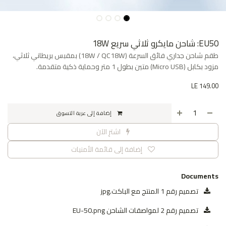
EU50: شاحن مايكرو ثلاثي سريع 18W
طقم شاحن جداري فائق السرعة (18W / QC18W) بمقبس بريطاني ثلاثي،
مزود بكابل (Micro USB) متين بطول 1 متر وحماية ذكية متقدمة.
LE
149.00
إضافة إلى عربة التسوق
اشترِ الآن
إضافة إلى قائمة الأمنيات
Documents
تصميم رقم 1 المنتج مع الباكت.jpg
تصميم رقم 2 لمواصقات الشاحن EU-50.png