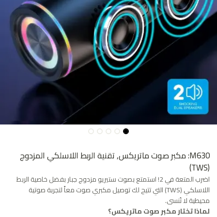
M630: مكبر صوت ماتريكس, تقنية الربط اللاسلكي المزدوج
(TWS)
اضرب المتعة في 2! استمتع بصوت ستيريو مزدوج جبار بفضل خاصية الربط
اللاسلكي (TWS) التي تتيح لك توصيل مكبري صوت معاً لتجربة صوتية
محيطية لا تُنسى.
لماذا تختار مكبر صوت ماتريكس؟