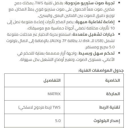
تجربة صوت ستيريو مزدوجة:
بفضل تقنية TWS، يمكنك دمج
مكبري صوت معاً للحصول على صوت ستيريو قوي يملأ المكان، مع
توزيع دقيق للصوت بين القناتين اليمنى واليسرى.
إضاءة تفاعلية مبهرة:
يضم المكبر تأثيرات إضاءة متنوعة تصل إلى
10 تأثيرات مختلفة تضفي أجواءً حماسية مع موسيقاك.
خيارات تشغيل متعددة:
استمتع بحرية الاختيار عبر مدخلات متنوعة
تشمل (USB للـ U disk، بطاقة TF، وAUX)، بالإضافة إلى اتصال بلوتوث
5.0 سريع ومستقر.
تحكم سهل وبسيط:
واجهة أزرار مصممة بعناية للتحكم في
الأغاني، مستوى الصوت، وتغيير أوضاع التشغيل بكل سهولة.
جدول المواصفات الفنية:
الخاصية
التفاصيل
الماركة
MATRIX
تقنية الربط
TWS (ربط مزدوج لاسلكي)
إصدار البلوتوث
5.0