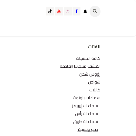
خطي للذهاب إلى المحتوى
تسوق الآن
تسوق حسب الفئة
كيف تختار الانسب لك؟
الفئات
كافة المنتجات
اكتشف منتجاتنا القادمة
رؤوس شحن
شواحن
كابلات
سماعات بلوتوث
سماعات إيربودز
سماعات رأس
سماعات طوق
صب وسبيكر