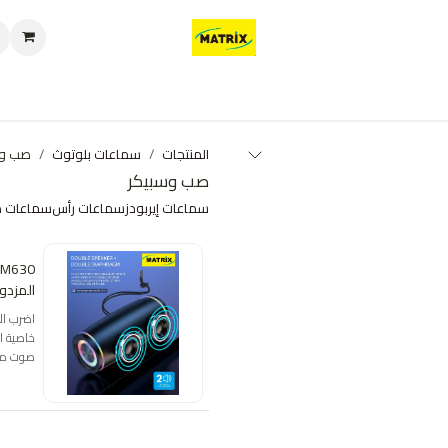
العروض
من نحن
تواصل معنا
سياسة الخصوصية
سياسة الإرجاع والا
المنتجات
سماعات بلوتوث
صب وس
صب وسبيكر
سماعات إيربودز
سماعات رأس
سماعات 
المزدوج (
صوت معاً