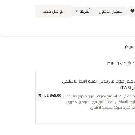
تسجيل الدخول
الْعَرَبيّة
تواصل معنا
ستبدال
سياسة الشحن والتوصيل
الوظائف
بيكر
طوق
صب وسبيكر
M630: مكبر صوت ماتريكس, تقنية الربط اللاسلكي
TWS)
LE
345.00
اضرب المتعة في 2! استمتع بصوت ستيريو مزدوج جبار بفضل
خاصية الربط اللاسلكي (TWS) التي تتيح لك توصيل مكبري
 لتجربة صوتية محيطية لا تُنسى.