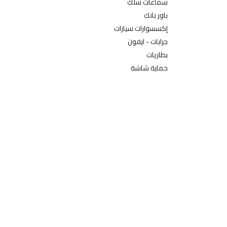
سماعات سلك
باور بانك
إكسسوارات سيارات
جرابات - ايفون
بطاريات
حماية شاشة