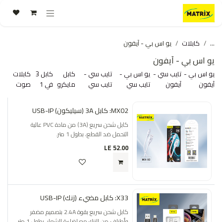
خطي للذهاب إلى المحتوى
...
كابلات
يو اس بي - آيفون
يو اس بي - آيفون
يو اس بي -
تايب سي -
يو اس بي -
تايب سي -
كابل
كابل 3
كابلات
آيفون
آيفون
تايب سي
تايب سي
مايكرو
في 1
صوت
MX02: كابل 3A (سيليكون) USB-IP
كابل شحن سريع (3A) من مادة PVC عالية
التحمل ضد القطع، بطول 1 متر.
LE
52.00
X33: كابل مضيء (زنك) USB-IP
كابل شحن سريع بقوة 2.4A بتصميم مضفر
وأطراف من الزنك مع إضاءة للشعار، بطول 1 متر