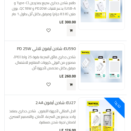
طقم شاحن جداري سريع بمخرجين (Type-C و
USB-A) يدعم تقنيات PD20W و QC18W، بوزن
متين (83.8 جرام) ومرفق بكابل أبل بطول 1 متر.
LE
300.00
EU590: شاحن آيفون ثلاثي PD 25W
شاحن جداري فائق السرعة بقوة 25 واط (PD)،
مصنوع من البولي كربونات المقاوم للاشتعال،
مرفق بكابل مخصص لأجهزة أبل.
LE
260.00
EU27: شاحن آيفون 2.4A
جديد!
الحل المثالي لأجهزة الآيفون.. شاحن جداري بمنفذ
واحد يجمع بين السرعة، الأمان، والتصميم العصري
لضمان تجربة شحن مستقرة.
LE
176.00