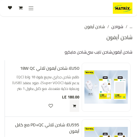
خطي للذهاب إلى المحتوى
...
شواحن
شاحن آيفون
شاحن آيفون
شاحن آيفون
شاحن تايب سي
شاحن مايكرو
EU50: شاحن آيفون ثلاثي 18W QC
طقم شاحن جداري سريع بقوة 18 واط (QC)
يدعم تقنية (Super VOOC)، مزود بمنفذ (USB)
وحماية ذكية متعددة، مع كابل بطول 1 متر.
LE
180.00
EU595: شاحن ثلاثي PD+QC مع كابل
آيفون