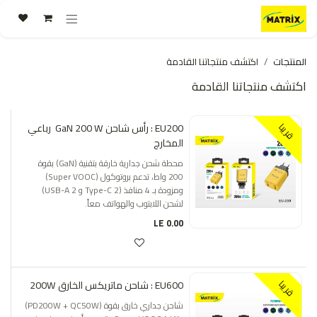
خطي للذهاب إلى المحتوى
المنتجات
اكتشف منتجاتنا القادمة
اكتشف منتجاتنا القادمة
EU200 : رأس شاحن GaN 200 W رباعي
قريبا
المخارج
محطة شحن جدارية خارقة بتقنية (GaN) بقوة
200 واط، تدعم بروتوكول (Super VOOC)
ومزودة بـ 4 منافذ (2 Type-C و 2 USB-A)
لشحن اللابتوب والهواتف معاً.
LE
0.00
EU600 : شاحن ماتريكس الخارق 200W
قريبا
شاحن جداري خارق بقوة (PD200W + QC50W)