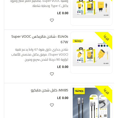
وتقنية Super VOOC، بتصميم أصفر مميز ومزود
بكابل Type-C وحماية شاملة.
LE
0.00
EU40s : شاحن ماتريكس Super VOOC
قريبا
67W
شاحن جداري خارق بقوة 67 واط يدعم تقنية
(Super VOOC)، مرفق بكابل مخصص للألعاب
(بزاوية 90 درجة) لشحن سريع ومريح.
LE
0.00
MX85: كابل شحن مايكرو
قريبا
LE
0.00